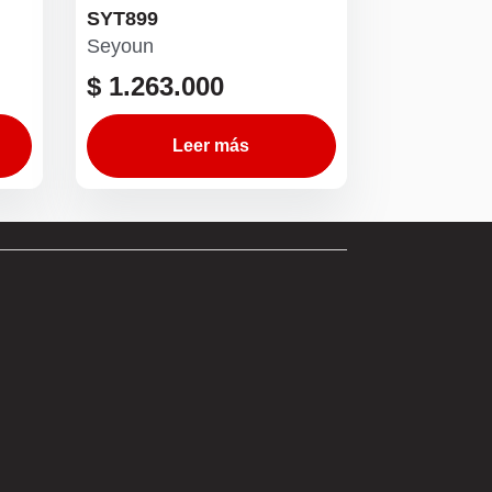
SYT899
Seyoun
$
1.263.000
Leer más