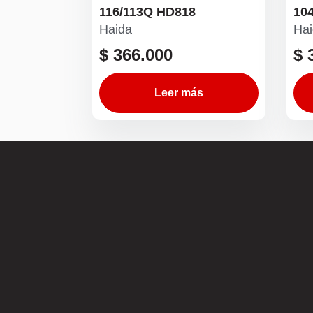
116/113Q HD818
10
Haida
Hai
$
366.000
$
3
Leer más