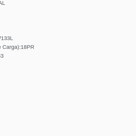
AL
5/133L
e Carga):18PR
33