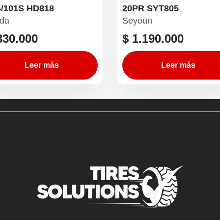
4/101S HD818
20PR SYT805
da
Seyoun
30.000
$
1.190.000
Leer más
Leer más