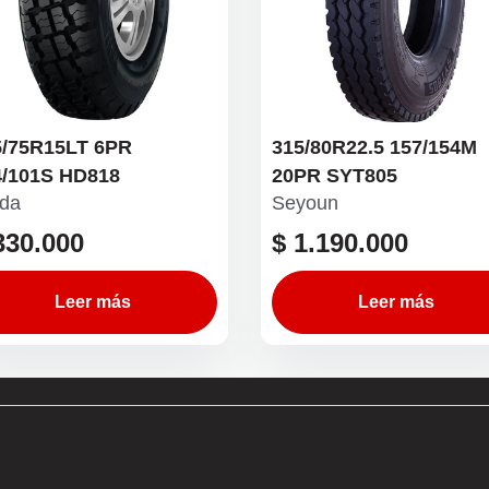
5/75R15LT 6PR
315/80R22.5 157/154M
4/101S HD818
20PR SYT805
da
Seyoun
30.000
$
1.190.000
Leer más
Leer más