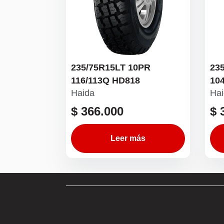
235/75R15LT 10PR
23
116/113Q HD818
10
Haida
Hai
$
366.000
$
3
Leer más