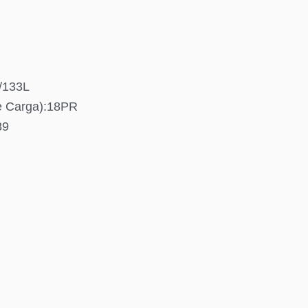
5/133L
e Carga):18PR
89