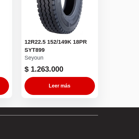
12R22.5 152/149K 18PR
SYT899
Seyoun
$
1.263.000
Leer más