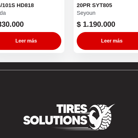
4/101S HD818
20PR SYT805
da
Seyoun
30.000
$
1.190.000
Leer más
Leer más