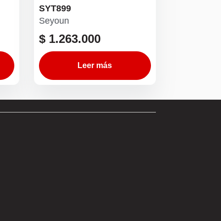
SYT899
Seyoun
$
1.263.000
Leer más