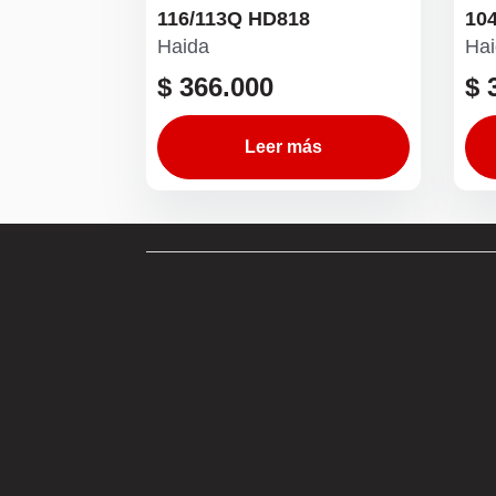
116/113Q HD818
10
Haida
Hai
$
366.000
$
3
Leer más