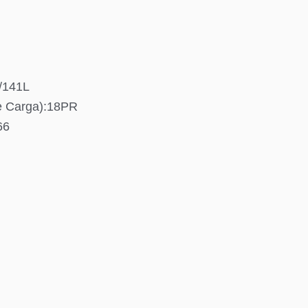
3/141L
e Carga):18PR
66