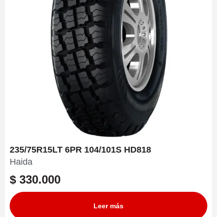
235/75R15LT 6PR 104/101S HD818
Haida
$
330.000
Leer más