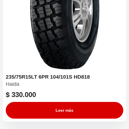
235/75R15LT 6PR 104/101S HD818
Haida
$
330.000
Leer más