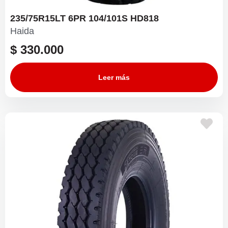
235/75R15LT 6PR 104/101S HD818
Haida
$
330.000
Leer más